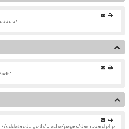
/cddcio/
/adt/
p://cddata.cdd.go.th/pracha/pages/dashboard.php