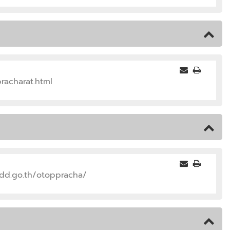
racharat.html
cdd.go.th/otoppracha/