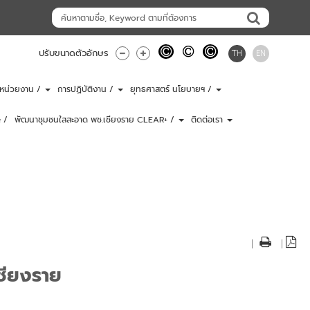
TH
EN
ปรับขนาดตัวอักษร
ับหน่วยงาน /
การปฏิบัติงาน /
ยุทธศาสตร์ นโยบายฯ /
 /
พัฒนาชุมชนใสสะอาด พช.เชียงราย CLEAR+ /
ติดต่อเรา
|
|
ชียงราย